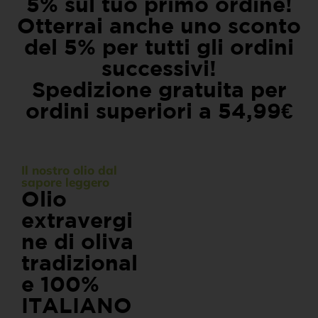
5% sul tuo primo ordine!
Otterrai anche uno sconto
Il miglior olio extravergine di oliva
del 5% per tutti gli ordini
successivi!
italiano, al prezzo più vantaggioso.
Spedizione gratuita per
NUOVA PRODUZIONE 2025-2026
ordini superiori a 54,99€
Il nostro olio dal
sapore leggero
Olio
extravergi
ne di oliva
tradizional
e 100%
ITALIANO