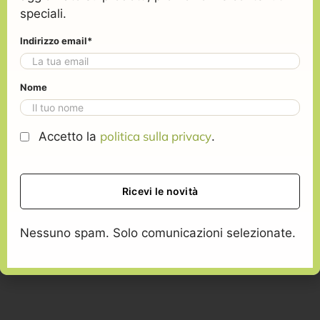
Prodotto
-
speciali.
a freddo -
Prodotto
Bag in
a freddo -
Indirizzo email*
Box 5L
Latta 3L
Nome
politica sulla privacy
Accetto la
.
Nessuno spam. Solo comunicazioni selezionate.