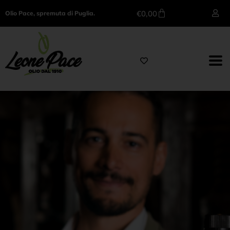
€
0,00
Olio Pace, spremuta di Puglia.