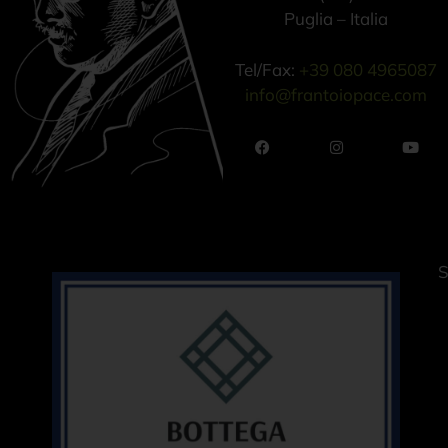
Puglia – Italia
Tel/Fax:
+39 080 4965087
info@frantoiopace.com
S