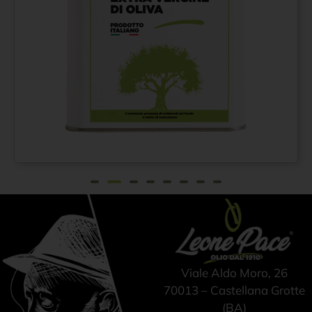
Olio Extravergine di
A partire da:
€
42,00
Oliva 100% ITALIANO -
Prodotto a freddo - Latta
3L
Viale Aldo Moro, 26
70013 – Castellana Grotte
(BA)