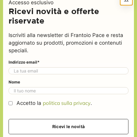
Accesso esclusivo
Ricevi novità e offerte
riservate
Recapito telefonico (richiesto)
Iscriviti alla newsletter di Frantoio Pace e resta
aggiornato su prodotti, promozioni e contenuti
Stai contattando il Frantoio Leone Pace per
speciali.
(richiesto)
Indirizzo email*
Specifica meglio la tua richiesta (richiesto)
Nome
politica sulla privacy
Accetto la
.