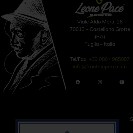
Viale Aldo Moro, 26
70013 – Castellana Grotte
(BA)
Puglia – Italia
Tel/Fax:
+39 080 4965087
info@frantoiopace.com
S