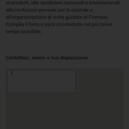
ai prodotti, alle spedizioni nazionali e internazionali,
alle confezioni pensate per le aziende e
Tutte le informazioni e i nostri
all’organizzazione di visite guidate al Frantoio.
Compila il form e sarai ricontattato nel più breve
recapiti
tempo possibile.
Contattaci, siamo a tua disposizione.