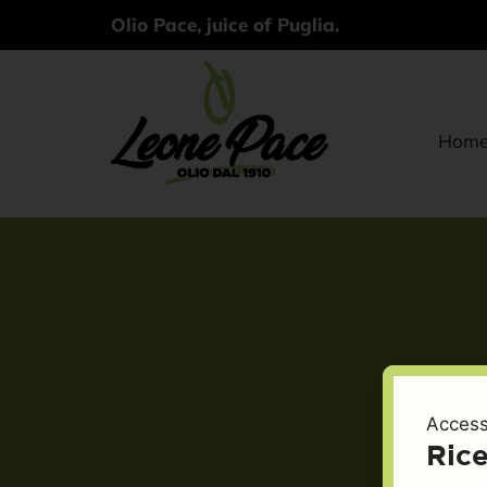
Olio Pace, juice of Puglia.
Hom
Access
Rice