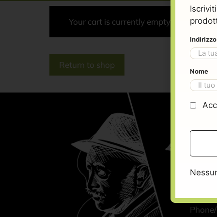
Iscrivi
prodott
Your cart is currently empty.
Cart
Indirizz
Return to shop
Review and complete your
Nome
order
Acc
Viale Aldo
Nessun
70013 – Ca
Puglia – I
Phone/