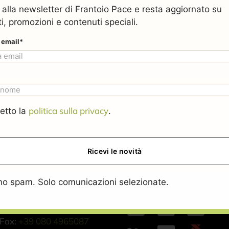
ti alla newsletter di Frantoio Pace e resta aggiornato su
i, promozioni e contenuti speciali.
o email*
politica sulla privacy
etto la
.
 Moro, 26
o spam. Solo comunicazioni selezionate.
Pay with
stellana Grotte (BA)
taly
Fax:
+39 080 4965087