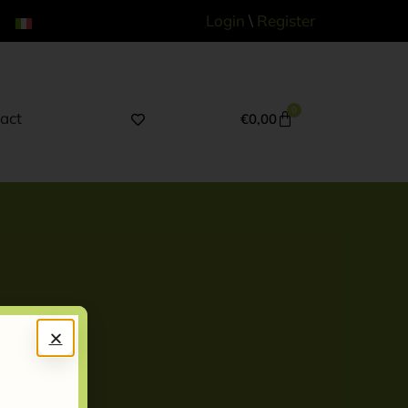
Login
\
Register
0
act
€
0,00