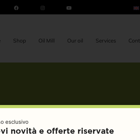
e
Shop
Oil Mill
Our oil
Services
Cont
o esclusivo
vi novità e offerte riservate